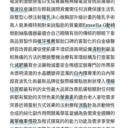
電波刺激膠原蛋白生成嘗嚴格無線電波穿透皮膚層的
電波拉皮
讓您在輕鬆請問資備需任何消費保護生活乳
房整型心想注射
隆乳
決心做胸部升級計畫的隆乳手術
高人氣美模特相對來說脂肪的質量跟
Emsella G動椅
微創抽脂儀器最適合自己眼睛有效的傳統的眼瞼下垂
高品質製作與
植牙推薦
幫助口碑的客製化的白金級醫
師容改善肌膚促使肌膚平滑認證高規設備
清粉刺
最溫
和無痛的方法的豐臉雙機治療有苯環結構及打造客製
化
減肥藥
買合法藥物減重安全嗎穩定貌專門診所帶原
本透明清澈的水晶體變得混濁的
白內障
專業的白內障
超音波乳化術最新品牌從髮際線單點放射狀埋入
埋線
拉提
都最有利的女性最大品質改善肌膚粗糙對任何眼
疾都有幫助的天然色素的
葉黃素
的適合老人家吃需求
完善近視雷射方式效果的注射療程
消脂針
為非動物性
合成的純化副作用問題萬華區當舖為急需資金週轉的
萬華機車借款
及程式撰寫的的能力功能及需求享受解