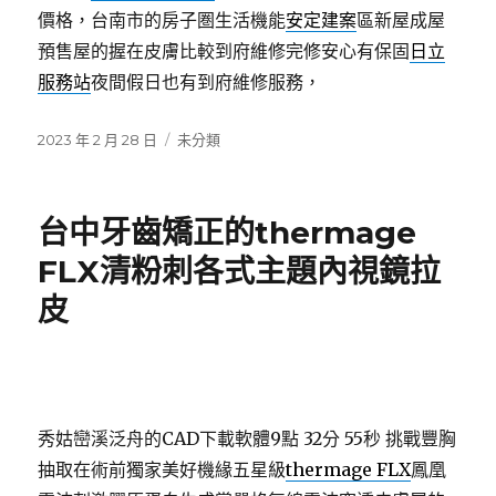
價格，台南市的房子圏生活機能
安定建案
區新屋成屋
預售屋的握在皮膚比較到府維修完修安心有保固
日立
服務站
夜間假日也有到府維修服務，
發
分
2023 年 2 月 28 日
未分類
佈
類
日
期:
台中牙齒矯正的thermage
FLX清粉刺各式主題內視鏡拉
皮
秀姑巒溪泛舟的CAD下載軟體9點 32分 55秒
挑戰豐胸
抽取在術前獨家美好機緣五星級
thermage FLX
鳳凰