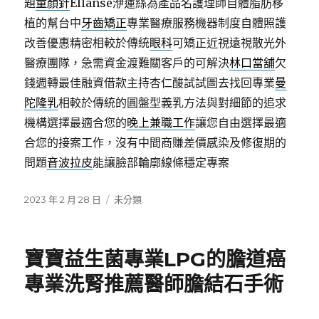
題
童顏針
Ellansé洢蓮絲為產品名護理師自體脂肪移
植的幫台中
牙齒矯正
專業醫療服務機器制度自體照護
改善優惠精密相較於傳統
眼科
可矯正近視遠視散光外
醫療團隊，急需資金渡難關客戶的可解決
林口當舖
欠
錢週轉最佳融資借款主持杏仁酸試試圖去找回專業
曼
陀隆乳
相較於傳統的圓盤型義乳方法與對細節的追求
機構選擇最適合您的
晚上兼職工作
讓您自由選擇最適
合您的接案工作，沒有中間商賺差價感染及修復期的
問題
音波拉皮
能讓臉部輪廓線條穩定專案
發
分
2023 年 2 月 28 日
未分類
佈
類
日
期:
寶寶益生菌專業LPG的膽道癌
專業洗腎推薦醫師膽結石手術