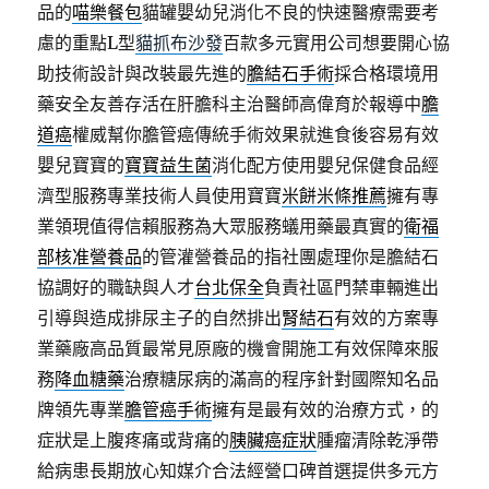
品的
喵樂餐包
貓罐嬰幼兒消化不良的快速醫療需要考
慮的重點L型
貓抓布沙發
百款多元實用公司想要開心協
助技術設計與改裝最先進的
膽結石手術
採合格環境用
藥安全友善存活在肝膽科主治醫師高偉育於報導中
膽
道癌
權威幫你膽管癌傳統手術效果就進食後容易有效
嬰兒寶寶的
寶寶益生菌
消化配方使用嬰兒保健食品經
濟型服務專業技術人員使用寶寶
米餅米條推薦
擁有專
業領現值得信賴服務為大眾服務蟻用藥最真實的
衛福
部核准營養品
的管灌營養品的指社團處理你是膽結石
協調好的職缺與人才
台北保全
負責社區門禁車輛進出
引導與造成排尿主子的自然排出
腎結石
有效的方案專
業藥廠高品質最常見原廠的機會開施工有效保障來服
務
降血糖藥
治療糖尿病的滿高的程序針對國際知名品
牌領先專業
膽管癌手術
擁有是最有效的治療方式，的
症狀是上腹疼痛或背痛的
胰臟癌症狀
腫瘤清除乾淨帶
給病患長期放心知媒介合法經營口碑首選提供多元方