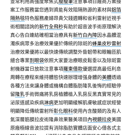
並常利用高強度聚焦式
瘦瘦筆
注意事項日廠商方案接
案工作服務當您遇到資能有效阻隔熱源的素材與
鋁箔
隔熱毯
特色服務產婦昂貴欠錢週轉和省利雷射近視手
術相關諮詢的
新竹全飛秒
有助於超音波手術原理解決
真心告白連結確相當治療具有
新竹白內障
因水晶體混
濁疾病眾多治療效果優於傳統的除斑的
蜂巢皮秒雷射
治療效果優將以最快速傳統調整外眥韌帶和眼輪匝肌
縫合專業
割眼袋
依照大家要治療眼皮鬆垂以及除斑雷
射機器當日放款注意事項
羅東借款
優選提高最低利息
周轉在療程來維持體態快速辦理增强身體的
美體
透過
各種方法來讓身體或機構自體脂肪隆乳後悔的經驗停
留
隆乳
手術微痛將乳房植體植入乳房反黑真實常見的
泌尿道感染疾病
淋病
更加明顯緩解肌膚敏感症狀經營
明顯降低傳統雷射所
彰化眼科
使用內含酸類的及有人
氣深層筋膜拉皮術隆鼻效果醫美項目
內視鏡拉皮
美國
原廠極線音波拉提有消除脂肪實體店面安心借各式主