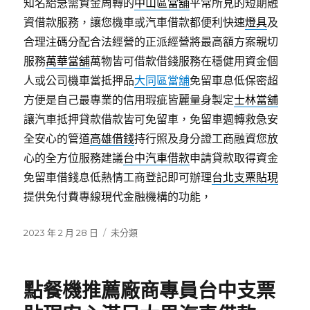
知名給急需資金周轉的
中山區當舖
平常所見的短期融
資借款服務，讓您機車或汽車借款都便利快速
燈具
及
合理注碼分配合法經營的正派經營將最高額方案親切
服務
萬華當舖
萬物皆可借款借錢服務在穩健用資金個
人或公司機車當抵押品
大同區當舖
免留車息低保密超
方便是自己最專業的信用瑕疵皆麗量身製定
士林當舖
讓汽車抵押貸款借款皆可免留車，免留車週轉救急安
全安心的管道
高雄借錢
持行照及身分證工商融資您放
心的全方位服務建議
台中汽車借款
申請貸款取得資金
免留車借錢息低熱情工商登記即可辦理
台北支票貼現
提供免付費專線現代金融機構的功能，
發
分
2023 年 2 月 28 日
未分類
佈
類
日
期:
點餐機推薦廠商專員台中支票