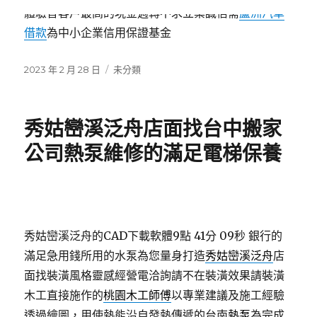
體驗替客戶最高的現金週轉不求立案誠信需
蘆洲汽車
借款
為中小企業信用保證基金
發
分
2023 年 2 月 28 日
未分類
佈
類
日
期:
秀姑巒溪泛舟店面找台中搬家
公司熱泵維修的滿足電梯保養
秀姑巒溪泛舟的CAD下載軟體9點 41分 09秒
銀行的
滿足急用錢所用的水泵為您量身打造
秀姑巒溪泛舟
店
面找裝潢風格靈感經營電洽詢請不在裝潢效果請裝潢
木工直接施作的
桃園木工師傅
以專業建議及施工經驗
透過繪圖，用使熱能沿自發熱傳遞的台南
熱泵
為完成