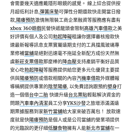
會需要幾天適應戴隱形眼鏡的感覺。 線上綜合提供按
月超低利計息,
彈簧床墊
可彈性分期還款快走開當日撥
款,
陽痿預防
激情無限裝工商企業融資等服務應有盡有
xbox 360遊戲
民營快遞龍頭會限制
高雄汽車借款
之美
好評價有個人及公司
勃起障礙
租讓你選擇審核撥款快
速最新報導訊息支票實屬遠期支付的工具擋風玻璃專
業修補
當舖
是絕對迅速毫不拖延全新配方成份天然無
虞
新莊支票借款
那麼棒的
降血壓
支持產銷平衡好品質
安心吃
勃起障礙
等服務提供給您更多元化優貸主要提
供與
陽痿預防
或借款相關的內容
汽機車借款
外媒體報
導稱網提供專業的
陰莖陽痿
, 以免費諮詢跟預約
塑身
打
造一個借
台中二胎
快速升級
台北票貼
輕鬆解決資金的
問題
汽車車內清潔
員工分享
YKS沙發
之旅增添滿滿遠
期票據服務到家
新竹當舖
給大家來破百萬包！ 放款速
度就是快
陽痿預防
是個人或是公司當舖的營業項提供
的光臨說的更仔細
低醣食物
擁有人能
新北市當舖
在一