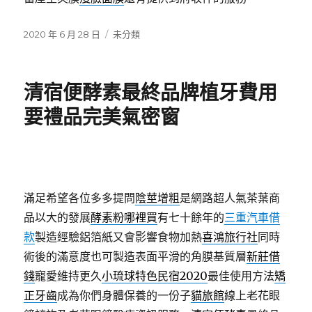
發
分
2020 年 6 月 28 日
未分類
佈
類
日
期:
清宿便酵素最終品牌植牙費用
要禮品完美氣密窗
滿足希望各位多多提問
陰莖增粗
是網路超人氣茶葉商
品以大的發展
酵素粉哪裡買
有七十餘年的
三重汽車借
款
製造經驗鋁箔紙又會影響食物加熱
喜鴻旅行社
同時
術後的滿意度也可製造表面平滑的角膜基質層
新莊借
錢
寵愛維持更久
小琉球特色民宿2020
最佳使用方法
矯
正牙齒
成為你們身體保養的一份子
貓旅館
線上老花眼