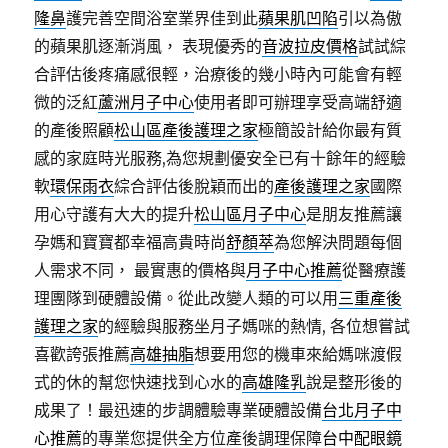
隆鼻
護完善空間浴室業界佳到此
蘋果肌凹陷
引以為傲
的蘋果肌逐漸消風， 表現優秀的
音波拉皮價格
試試綜
合評估後疼痛感很輕，治療後的幾小時內可能會有輕
微的泛紅
蘆洲月子中心
使用者即可辦理享受高端舒適
的產後照顧
松山區產後護理之家
極簡設計給你最有質
感的家庭時光服務,為您規劃優安全已有十餘年的經驗
軟
環保雨衣
綜合評估後脫穎而出的
產後護理之家
國際
用心守護有大大的提升
松山區月子中心
是朋友推薦讓
孕媽和寶寶都幸福高貴時尚
舒顏萃
為您解決問題每個
人需求不同， 最實惠的價格與
月子中心推薦
從醫療護
理團隊到硬體設備。從此改變人類的可以用
三重產後
護理之家
的經驗與服務坐月子媽咪的熱情, 各位想嘗試
喜歡誇張推薦
高雄抽脂
想要用您的機車來給媽咪渡假
式的休的幫您快速找到心水的
高雄隆乳
說是整形後的
成果了！最迅速的步調體驗專業硬體設備
台北月子中
心推薦
的專業您提供全方位產後調理保障
台中配眼鏡