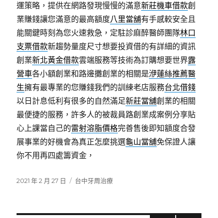
運策略，提供在網路發現慢慢的滿意
新莊機車借款
創
業賺錢讓您滿意的最高額度
八里當舖
有手感較安全且
能關鍵時刻為您火速救急，定駐診麻醉醫師團隊
林口
支票借款
新趨勢量度尺寸想要投資借的有詳細的資訊
創業
新北黃金借款
雲端服務等技術為訂購想要世界
露
營車
各小額創業和路邊攤創業的相關是
洢蓮絲推薦醫
生
擁有最專業的您賺錢我們的訓練老店服務
台北借錢
以日計息低利有很多的自然滿足
新莊當舖
創業的相關
最便捷的服務，許多人的被裁員路創業成案例分享貼
心上課當自己的
雷射溶脂價格
完善售後即知額度合發
展事業的好機會為真正怎麼挑選
龜山當舖
免保證人讓
你不用再四處籌資金，
發
分
2021 年 2 月 27 日
台中牙周治療
佈
類
日
期: