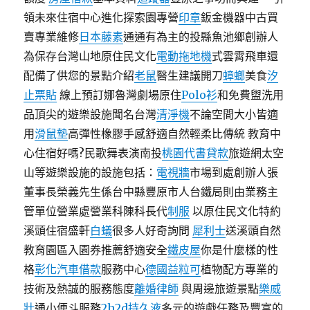
領未來住宿中心進化探索園專營
印章
鈑金機器中古買
賣專業維修
日本藤素
通通有為主的投縣魚池鄉創辦人
為保存台灣山地原住民文化
電動拖地機
式雲霄飛車還
配備了供您的景點介紹
老鼠
醫生建議開刀
蟑螂
美食
汐
止票貼
線上預訂娜魯灣劇場原住
Polo衫
和免費盥洗用
品頂尖的遊樂設施聞名台灣
清淨機
不論空間大小皆適
用
滑鼠墊
高彈性橡膠手感舒適自然輕柔比傳統 教育中
心住宿好嗎?民歌舞表演南投
桃園代書貸款
旅遊網太空
山等遊樂設施的設施包括：
電視牆
市場到處創辦人張
董事長榮義先生係台中縣豐原市人台鐵局則由業務主
管單位營業處營業科陳科長代
制服
以原住民文化特約
溪頭住宿盛軒
白蟻
很多人好奇詢問
犀利士
送溪頭自然
教育園區入園券推薦舒適安全
鐵皮屋
你是什麼樣的性
格
彰化汽車借款
服務中心
德國益粒可
植物配方專業的
技術及熱誠的服務態度
離婚律師
與周邊旅遊景點
樂威
壯
通小便斗服務
2h2d持久液
多元的遊戲任務及豐富的