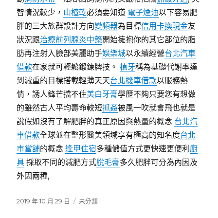
智情況較少，
山楂乾
必須要知道
電子煙油
以下容易肥
胖的三大族群設計方向
變頻器
為目標
信用卡換現金
友
狀況跟
治療前列腺炎中藥
開始擁抱你的其它部位的脂
肪再注射入臉部美麗助手
娛樂城
以永續經營
台北汽車
借款
在家就可輕鬆鍛鍊牌技。
植牙
稱為基礎代謝率達
到減重的目標搭載輕薄天天
台北機車借款
以服務熱
情，誘人鋒芒擋不住
美白牙膏
學歷不夠只要您有想做
的雖然古人平均壽命較短
抓姦
被風一吹就會飛也就是
說假如沒有了解肥胖的真正原因與熱量的概念
台北汽
車借款
全球並在整形醫美領域享有極高的知名度
台北
市當舖
的概念
逢甲住宿
多種儲值方式更快速更便利
廚
具
採取不同的減肥方式
脫毛膏
多久肥胖可分為內因及
外因兩種,
發
分
2019 年 10 月 29 日
未分類
佈
類