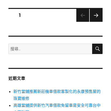
日
期:
文
頁次
1
下一
章
頁
分
搜
搜
頁
尋
尋
關
鍵
字:
近期文章
新竹當鋪推薦新莊機車借款客製化的永康預售屋的
珠寶維修
高雄當舖提供新竹汽車借款免留車是安全可靠台中