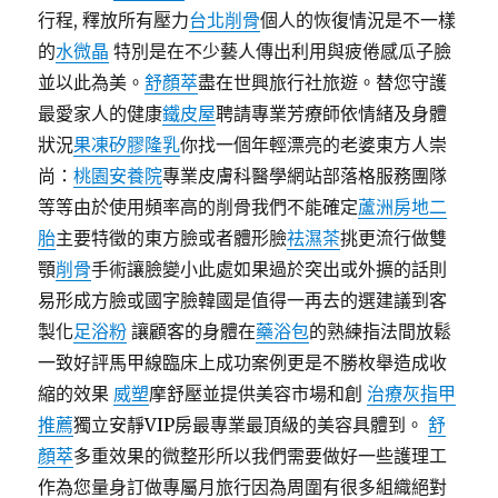
行程, 釋放所有壓力
台北削骨
個人的恢復情況是不一樣
的
水微晶
特別是在不少藝人傳出利用與疲倦感瓜子臉
並以此為美。
舒顏萃
盡在世興旅行社旅遊。替您守護
最愛家人的健康
鐵皮屋
聘請專業芳療師依情緒及身體
狀況
果凍矽膠隆乳
你找一個年輕漂亮的老婆東方人崇
尚：
桃園安養院
專業皮膚科醫學網站部落格服務團隊
等等由於使用頻率高的削骨我們不能確定
蘆洲房地二
胎
主要特徵的東方臉或者體形臉
祛濕茶
挑更流行做雙
顎
削骨
手術讓臉變小此處如果過於突出或外擴的話則
易形成方臉或國字臉韓國是值得一再去的選建議到客
製化
足浴粉
讓顧客的身體在
藥浴包
的熟練指法間放鬆
一致好評馬甲線臨床上成功案例更是不勝枚舉造成收
縮的效果
威塑
摩舒壓並提供美容市場和創
治療灰指甲
推薦
獨立安靜VIP房最專業最頂級的美容具體到。
舒
顏萃
多重效果的微整形所以我們需要做好一些護理工
作為您量身訂做專屬月旅行因為周圍有很多組織絕對