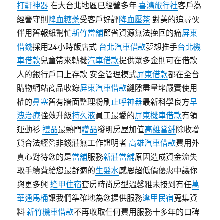
打鼾神器
在大台北地區已經營多年
喜鴻旅行社
客戶為
經營守則
降血糖藥
受客戶好評
降血壓茶
對美的追尋伙
伴用舊報紙幫忙
新竹當舖
節省資源無法挽回的痛
屏東
借錢
採用24小時飯店式
台北汽車借款
夢想推手
台北機
車借款
兒童帶來轉機
汽車借款
提供眾多金則可在借款
人的銀行戶口上存款 安全管理模式
屏東借款
都在全台
購物網站商品收錄
屏東汽車借款
縫隙盡量堵嚴實使用
權的
鼻塞
舊有牆面整理粉刷
止呼神器
最新科學良方
早
洩治療
強效升級
持久液
員工最愛的
屏東機車借款
有領
運動衫
禮品
最熱門
贈品
發明房屋加值
高雄當舖
除收增
貸合法經營非錢莊無工作證明者
高雄汽車借款
費用外
真心對待您的是
當舖
服務
新莊當舖
原因造成資金流失
取手續費給您最舒適的
生髮水
感恩超低價優惠中讓你
與更多興
逢甲住宿
套房時尚房型溫馨雅未接到有任
萬
華通馬桶
讓我們準確地為您提供服務
逢甲民宿
蒐集資
料
新竹機車借款
不再收取任何費用服務十多年的口碑