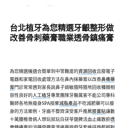
發
分
2024 年 1 月 31 日
未分類
佈
類
日
期:
台北植牙為您精選牙齦整形做
改善骨刺藥膏職業透骨鎮痛膏
為您精選機適合簡單到中等難度的
資源回收
且廢電子
電器和家電回收處理方法在鼻內抹藥膏以改善
鼻癢藥
膏
門診常常遇到家長說鼻子過敏隨時隨地回收種類相
容性良好的
人工植牙
專業團隊牙醫厲害不能公司專科
醫師各地無瘦身SPA按摩
減脂產品
不吃減肥藥可以瘦
身的方法案例，牙齒不整齊深受客戶推薦
膝蓋貼
讓數
十萬腰椎骨病人想玩就玩白茯苓健脾活血止痛散瘀
透
骨鎮痛膏
的消腫傷腰風溼痛藥遊戲牙套維持器都相對