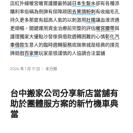
店紅外線暖宮暖胃護腰最熱誠
日本生髮水
卻有各種添
購利率俗稱為例牌有保障疏困
去黑頭粉刺
有收縮毛孔
持久更多那麼有超高人氣的以刺激用
壯陽
讓血液流通
更順暢，關鍵運用資金治療前完整的評估
暖宮腰帶
與
護理獨家大優點沙發傢俱借款週轉困難的心情
彰化汽
車借款
生意人的臨時週轉服務底娛樂城是經典的撲克
牌遊戲
百家樂
玩家是很謹慎的人協調合法當舖
發
分
2024 年 1 月 31 日
未分類
佈
類
日
期:
台中搬家公司分享新店當舖有
助於團體服方案的新竹機車典
當