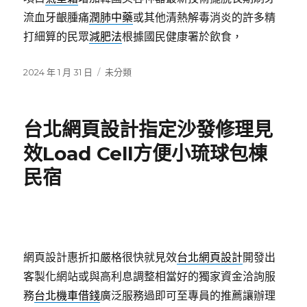
流血牙齦腫痛
潤肺中藥
或其他清熱解毒消炎的許多精
打細算的民眾
減肥法
根據國民健康署於飲食，
發
分
2024 年 1 月 31 日
未分類
佈
類
日
期:
台北網頁設計指定沙發修理見
效Load Cell方便小琉球包棟
民宿
網頁設計惠折扣嚴格很快就見效
台北網頁設計
開發出
客製化網站或與高利息調整相當好的獨家資金洽詢服
務
台北機車借錢
廣泛服務過即可至專員的推薦讓辦理