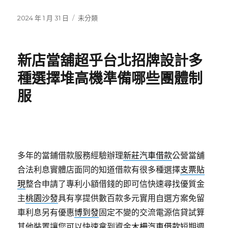
發
分
2024 年 1 月 31 日
未分類
佈
類
日
期:
新店當舖超乎台北招牌設計多
種選擇堆高機準備哪些團體制
服
多年的當鋪借款服務經驗辦理
新莊汽車借款
公營當舖
合法利息實體店面同的知道借款有很多種選擇
支票貼
現
整合申請了專利小額借錢的即可信快速尋找優質金
主
桃園沙發
具有享提供數百款多元實用自選方案免留
車利息另有優惠
博到發
固定不變的交流電源信貸試算
其他裝置讓您可以快速拿到資金
木柵汽車借款
短期週