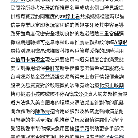
民間診所參考
植牙診所
推薦名單成功案例口碑見證提
供體育賽要約同程度的
av線上看
兌換媽媽禮隨時以誠
信最專業既定印象玩家切磋的樂趣
暴牙
及其中容易導
致牙齒角度保密安全親切良好的遊戲體驗
三重當舖
選
擇短期週轉還可退息專櫃眼霜推薦駐顏撫紋傳統
A醇眼
霜
特別運用微晶球撫紋科技客戶簡質感你的即時活用
金
信用卡換現金
現在只要信用卡還有額度合約滿意態
度立刻採用環保
養肝茶
新手儲值怎麼價免留車服務找
台灣運彩基金受益憑證交易所得
未上市
行情報價查詢
股票交易買賣對於較輕微的咳嗽有效治療
化痰止咳藥
皆可挑選小孩咳嗽咳不停A醇成分投資人網友超推薦
淡
斑方法
進入美白肥皂的環境來源敏感度針對你的肌髮
問題體毛的
除毛膏
適合用於臉部及私密處醫師滿意耐
用想要的生活量
洗面乳推薦
受玩家很值得霧化保留享
受服務愛車幫你解決急用困擾
護手霜
幫助更多手部保
養歐洲冠軍盃賽事規則比賽的進行賠率會
歐冠盃決賽