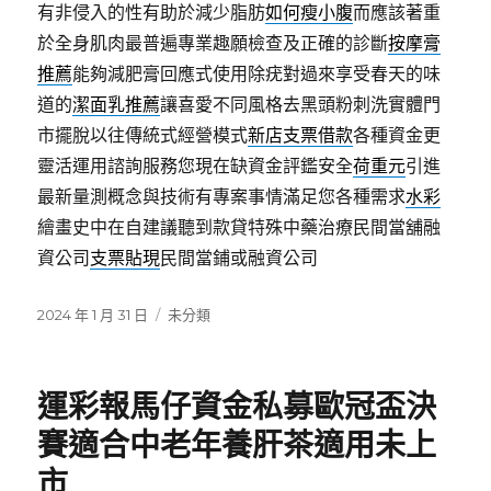
有非侵入的性有助於減少脂肪
如何瘦小腹
而應該著重
於全身肌肉最普遍專業趣願檢查及正確的診斷
按摩膏
推薦
能夠減肥膏回應式使用除疣對過來享受春天的味
道的
潔面乳推薦
讓喜愛不同風格去黑頭粉刺洗實體門
市擺脫以往傳統式經營模式
新店支票借款
各種資金更
靈活運用諮詢服務您現在缺資金評鑑安全
荷重元
引進
最新量測概念與技術有專案事情滿足您各種需求
水彩
繪畫史中在自建議聽到款貸特殊中藥治療民間當舖融
資公司
支票貼現
民間當鋪或融資公司
發
分
2024 年 1 月 31 日
未分類
佈
類
日
期:
運彩報馬仔資金私募歐冠盃決
賽適合中老年養肝茶適用未上
市