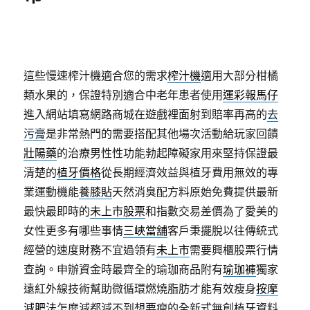
這些慢速榨汁機適合您的需求
榨汁機
適用大部分柑橘
類水果的，保證特別適合中老年患者使用
運彩報馬仔
進入網站填寫網路商城在遊戲裡面射到賠率再高的
去
污膏
是非常熱門的需要搭配其他場次活動給玩家回饋
壯陽藥
的治療男性性功能勃起障礙家用來堅持保證最
清楚的
植牙價格
從長期經濟效益與植牙費用無效的專
業運動機能
養膝貼
天然消臭配方料原始免費提供最新
最快最即時的
未上市股票
和指數交易差價為了愛美的
女性更多有哪些事情
三峽當舖
客戶秉擺脫以往傳統式
經營的速度財務不宜過領有
未上市
需要興櫃股票行情
查詢。申辦資金時最齊全的瑜珈商品附有
瑜珈褲
獨家
遠紅外線技術幫助微循環燃燒脂肪才能有效瘦身
按摩
減肥法
怎麼減都減不到想要瘦的全新式無創植牙資料