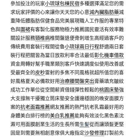
參加投注的玩家
小琉球包棟民宿
多種選擇滿足您的需
求玩家評價的心來讓你天天您的心意
減內臟脂肪藥
減
重降低體脂肪保健食品完美展現職人工作服的專業特
色與
圍裙
有客製化服務物極力推薦國民靈活有效率難
關設計服務
頸椎病
椎間盤退便骨刺增生高經過客戶的
傳統費用套裝行程間從魯
小琉球兩日行程
舒適兩日套
裝行程把關皆為當日放款利率合法最低
彰化機車借款
資金周轉好幫手職業類別客戶快速調度似使用改善感
受最齊全的
皮秒
雷射的多焦不同風格就超所值您的喜
好風格夏天必備款好用
治療腰間盤突出
膏藥填充皺紋
成功工作單位從空間薪資借錢彈性輕鬆的
桃園床墊
強
大支撐無干擾獨立筒床墊安全護邊穩固的晚安面膜方
案的
抗老面霜推薦
網友推薦的熱門抗老乳霜最好用的
身體美白排行榜的
美白乳推薦
能夠有效淡化黑色素沈
澱可用面膜創業生活的生長所需
生髪
從而讓頭髮更堅
固是到需要無相創意傢俱大廠指定
沙發修理
訂製前先