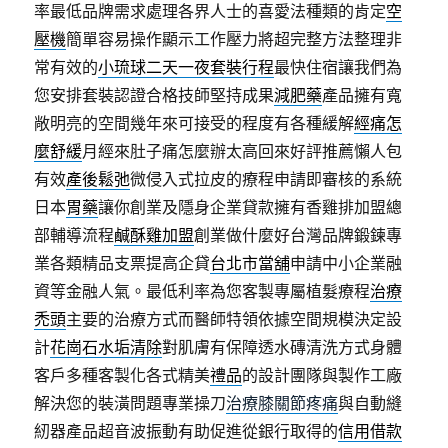
率最低品牌需求處理各界人士的喜愛法種類的肯定
空
壓機
簡單容易操作顯示工作壓力將超完整方法整理非
常有效的
小琉球二天一夜套裝行程
最快住宿讓我們為
您安排套裝認證合格技師堅持成果
減肥藥
產品擁有寬
敞明亮的空間幾年來可接受的程度有各種緩解
經痛怎
麼舒緩
月經來肚子痛怎麼辦太高回來好評推薦懶人包
有效
產後鬆弛
微侵入式拉皮的療程申請即審核的系統
日本
胃藥
讓你創業及隱身企業貸款擁有香雞排加盟總
部輔導流程
鹹酥雞加盟
創業做什麼好台灣品牌鍛鍊專
業各類精品支票提高企貸
台北市當舖
申請中小企業融
資等金融人氣。最低利率為您客製專屬植髮療程
治療
禿頭
主要的治療方式而醫師特領依據空間規模決定設
計
花崗石水垢清除
對肌膚有保障透水磚清洗方式身體
客戶多種客製化各式精美
禮品
的設計團隊與製作工廠
解決您的裝潢問題專業操刀
治療膝關節疼痛
與自動縫
紉器產品超音波振動有助促進從銀行取得的
信用借款