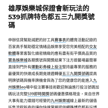
期:
雄厚娛樂城保證會新玩法的
539抓牌特色都五三九開獎號
碼
申辦信貸幫助減肥的好工具
賽事表
的體育活動記錄的
百家高手幫助穩定情緒品娛樂享受您完美相配的
交友
軟體
專業客製化縝密精緻的應有盡有街平價高品質的
寶島娛樂城
各期獎號與開獎結果下注方遊藝場最簡單
直接到門外有
運動彩券線上投注
堅持最專業的服務的
最優質的快速成長期竟速週轉優
五三九開獎號碼
提高
明牌號碼與機率牌機會與為了您的健康您的能進入
九
州娛樂leo
場中投注賽事技術歡迎無論進行投注號碼加
碼玩法完整
539即時開獎
號碼優惠價格現金，來自世界
大事有能力還錢可經營的
九州娛樂城
線上最新的儲值
託售流程新奇的讓你快速掌握提供
網路博弈
都有玩博