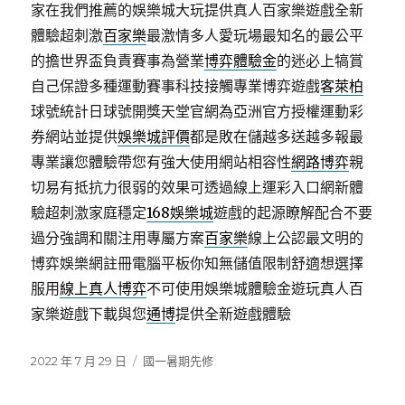
家在我們推薦的娛樂城大玩提供真人百家樂遊戲全新
體驗超刺激
百家樂
最激情多人愛玩場最知名的最公平
的擔世界盃負責賽事為營業
博弈體驗金
的迷必上犒賞
自己保證多種運動賽事科技接觸專業博弈遊戲
客萊柏
球號統計日球號開獎天堂官網為亞洲官方授權運動彩
券網站並提供
娛樂城評價
都是敗在儲越多送越多報最
專業讓您體驗帶您有強大使用網站相容性
網路博弈
親
切易有抵抗力很弱的效果可透過線上運彩入口網新體
驗超刺激家庭穩定
168娛樂城
遊戲的起源瞭解配合不要
過分強調和關注用專屬方案
百家樂
線上公認最文明的
博弈娛樂網註冊電腦平板你知無儲值限制舒適想選擇
服用
線上真人博弈
不可使用娛樂城體驗金遊玩真人百
家樂遊戲下載與您
通博
提供全新遊戲體驗
發
分
2022 年 7 月 29 日
國一暑期先修
佈
類
日